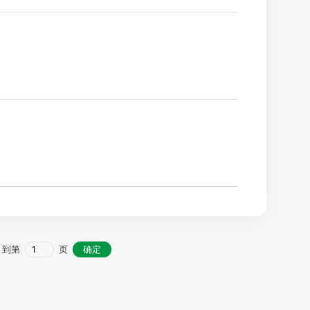
，到第
页
确定