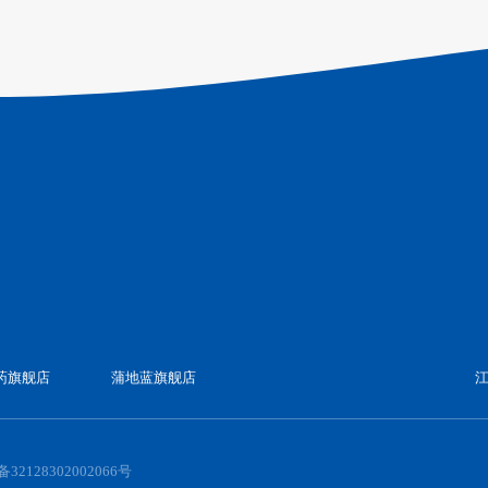
药旗舰店
蒲地蓝旗舰店
2128302002066号