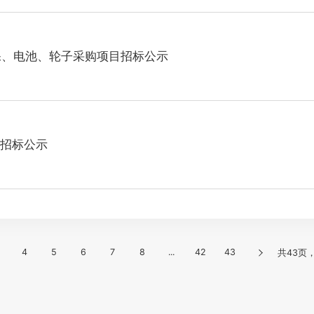
维保、电池、轮子采购项目招标公示
招标公示
4
5
6
7
8
...
42
43
共43页